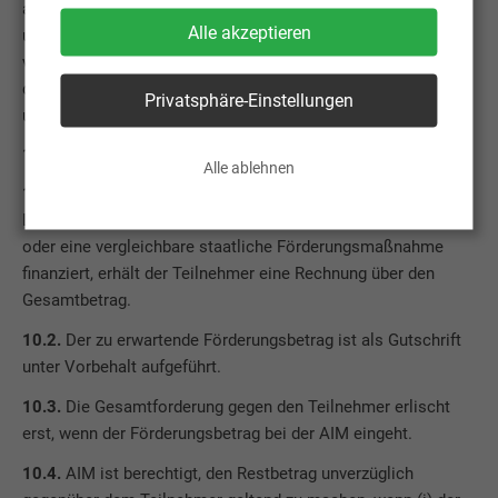
aufzubewahren, nicht an unberechtigte Dritte weiterzugeben
Alle akzeptieren
und vor deren Zugriff zu schützen. Der Teilnehmer ist ferner
verpflichtet, die angegebenen Anmeldedaten, insbesondere
die Kontaktdaten, aktuell zu halten. Ein Mitschnitt der Video-
Privatsphäre-Einstellungen
und/oder Tonaufnahme ist dem Teilnehmer untersagt.
10. FÖRDERMASSNAHMEN
Alle ablehnen
10.1.
Auch wenn ein Teilnehmer anfallende
Lehrgangsgebühren teilweise über einen Bildungsgutschein
oder eine vergleichbare staatliche Förderungsmaßnahme
finanziert, erhält der Teilnehmer eine Rechnung über den
Gesamtbetrag.
10.2.
Der zu erwartende Förderungsbetrag ist als Gutschrift
unter Vorbehalt aufgeführt.
10.3.
Die Gesamtforderung gegen den Teilnehmer erlischt
erst, wenn der Förderungsbetrag bei der AIM eingeht.
10.4.
AIM ist berechtigt, den Restbetrag unverzüglich