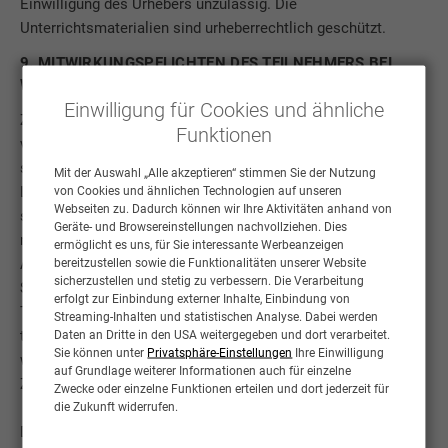
Einwilligung des Urhebers unzulässig. Die
Unterrichtsmaterialien sind urheberrechtlich geschützt.
9. MITWIRKUNGSPFLICHTEN DES TEILNEHMERS BEI
WEBINAREN
Einwilligung für Cookies und ähnliche
Zur Teilnahme muss der Teilnehmer die von der AIM
Funktionen
vorausgesetzten technischen Bedingungen erfüllen (z. B.
stabile Internetverbindung, aktuelle Browserversion,
Mit der Auswahl „Alle akzeptieren“ stimmen Sie der Nutzung
Lautsprecher oder Headset). Der Teilnehmer erhält
von Cookies und ähnlichen Technologien auf unseren
Webseiten zu. Dadurch können wir Ihre Aktivitäten anhand von
spätestens zwei Werktage vor der Veranstaltung zusammen
Geräte- und Browsereinstellungen nachvollziehen. Dies
mit den Zugangsdaten einen Testlink an seine bei der
ermöglicht es uns, für Sie interessante Werbeanzeigen
Anmeldung angegebene E-Mail-Adresse. Für die Prüfung und
bereitzustellen sowie die Funktionalitäten unserer Website
sicherzustellen und stetig zu verbessern. Die Verarbeitung
Sicherstellung der technischen Voraussetzungen ist der
erfolgt zur Einbindung externer Inhalte, Einbindung von
Teilnehmer selbst verantwortlich. Ein etwaiger Ausfall der
Streaming-Inhalten und statistischen Analyse. Dabei werden
technischen Voraussetzungen des Teilnehmers, ggf. auch
Daten an Dritte in den USA weitergegeben und dort verarbeitet.
Sie können unter
Privatsphäre-Einstellungen
Ihre Einwilligung
während des Webinars, entbindet nicht von der vertraglichen
auf Grundlage weiterer Informationen auch für einzelne
Zahlungspflicht.
Zwecke oder einzelne Funktionen erteilen und dort jederzeit für
die Zukunft widerrufen.
Der Teilnehmer ist verpflichtet, die Zugangsdaten sorgfältig